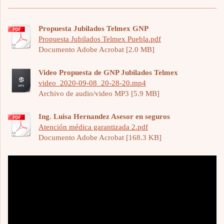
Propuesta Jubilados Telmex GNP
Propuesta Jubilados Telmex Puebla.pdf
Documento Adobe Acrobat [2.0 MB]
Video Propuesta de GNP Jubilados Telmex
video_2020-09-08_20-28-20.mp4
Archivo de audio/video MP3 [5.9 MB]
Ing. Luisa Hernandez Asesor en seguros
Atención médica garantizada 2.pdf
Documento Adobe Acrobat [168.3 KB]